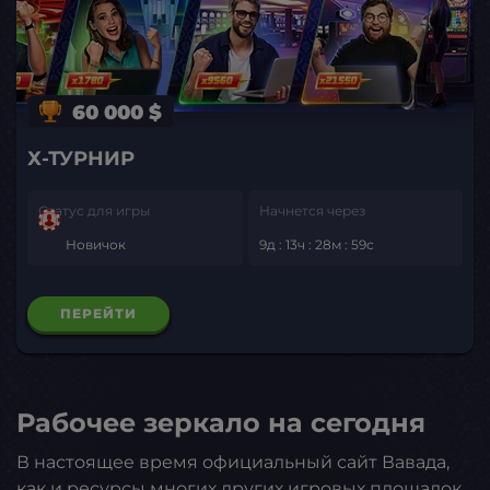
60 000 $
Х-ТУРНИР
Статус для игры
Начнется через
Новичок
9д : 13ч : 28м : 57с
ПЕРЕЙТИ
Рабочее зеркало на сегодня
В настоящее время официальный сайт Вавада,
как и ресурсы многих других игровых площадок,