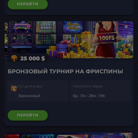
ПЕРЕЙТИ
25 000 $
БРОНЗОВЫЙ ТУРНИР НА ФРИСПИНЫ
Статус для игры
Начнется через
Бронзовый
6д : 13ч : 28м : 57с
ПЕРЕЙТИ