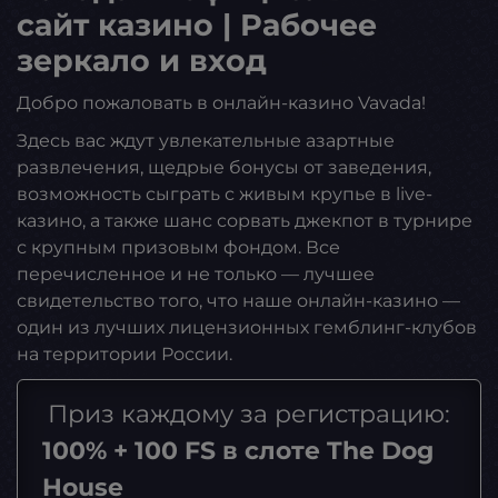
сайт казино | Рабочее
зеркало и вход
Добро пожаловать в онлайн-казино Vavada!
Здесь вас ждут увлекательные азартные
развлечения, щедрые бонусы от заведения,
возможность сыграть с живым крупье в live-
казино, а также шанс сорвать джекпот в турнире
с крупным призовым фондом. Все
перечисленное и не только — лучшее
свидетельство того, что наше онлайн-казино —
один из лучших лицензионных гемблинг-клубов
на территории России.
Приз каждому за регистрацию:
100% + 100 FS в слоте The Dog
House