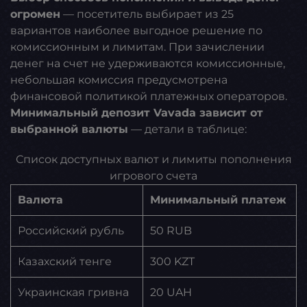
огромен
— посетитель выбирает из 25
вариантов наиболее выгодное решение по
комиссионным и лимитам. При зачислении
денег на счет не удерживаются комиссионные,
небольшая комиссия предусмотрена
финансовой политикой платежных операторов.
Минимальный депозит Vavada зависит от
выбранной валюты
— детали в таблице:
Список доступных валют и лимиты пополнения
игрового счета
Валюта
Минимальный платеж
Российский рубль
50 RUB
Казахский тенге
300 KZT
Украинская гривна
20 UAH