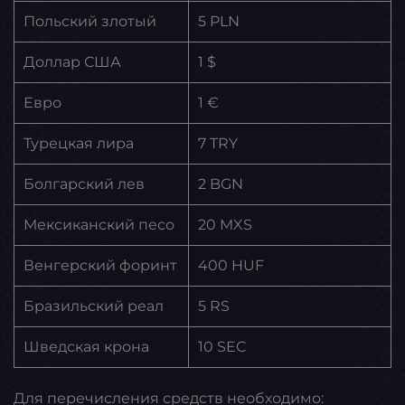
Польский злотый
5 PLN
Доллар США
1 $
Евро
1 €
Турецкая лира
7 TRY
Болгарский лев
2 BGN
Мексиканский песо
20 MXS
Венгерский форинт
400 HUF
Бразильский реал
5 RS
Шведская крона
10 SEC
Для перечисления средств необходимо: