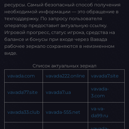
ресурсы. Самый безопасный способ получения
необходимой информации — это обращение в
техподдержку. По запросу пользователя
оператор предоставит актуальную ссылку.
Игровой прогресс, статус игрока, средства на
балансе и бонусы при входе через Вавада
рабочее зеркало сохраняются в неизменном
виде.
Список актуальных зеркал
vavada.com
vavada222.online
vavada7.site
vavada-
vavada77.site
vavada7.ua
3.com
va-va-
vavada33.club
vavada-555.net
da99.ru
vavada-