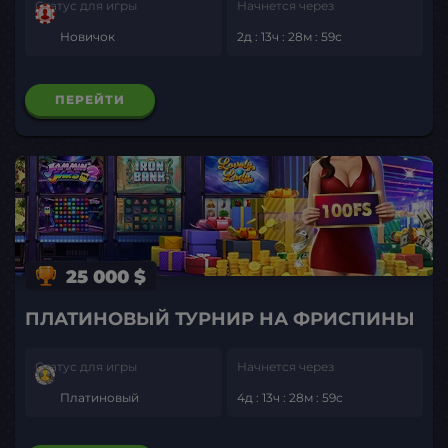
Статус для игры
Начнется через
Новичок
2д : 13ч : 28м : 57с
ПЕРЕЙТИ
25 000 $
ПЛАТИНОВЫЙ ТУРНИР НА ФРИСПИНЫ
Статус для игры
Начнется через
Платиновый
4д : 13ч : 28м : 57с