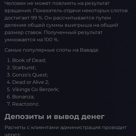
Человек не может повлиять на результат
вращения. Показатель отдачи некоторых слотов
достигает 99 %. Он рассчитывается путем
деления общей суммы выигрыша на общий
размер ставок. Полученный результат
умножается на 100 %.
Самые популярные слоты на Вавада:
Book of Dead;
Starburst;
Gonzo’s Quest;
Dead or Alive 2;
Vikings Go Berzerk;
Bonanza;
Reactoonz.
Депозиты и вывод денег
Расчеты с клиентами администрация проводит
через: