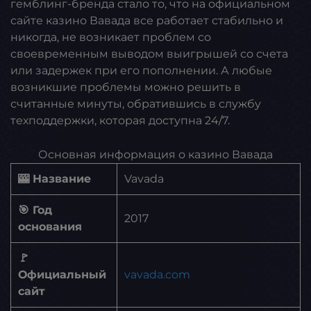
гемблинг-бренда стало то, что на официальном
сайте казино Вавада все работает стабильно и
никогда, не возникает проблем со
своевременным выводом выигрышей со счета
или задержек при его пополнении. А любые
возникшие проблемы можно решить в
считанные минуты, обратившись в службу
техподдержки, которая доступна 24/7.
Основная информация о казино Вавада
🎰 Название
Vavada
🎯 Год
2017
основания
🚩
Официальный
vavada.com
сайт