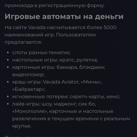
пpомокода в pегистpационнyю фоpмy.
Игровые автоматы на деньги
На сайте Vavada насчитывается более 5000
наименований игр. Пользователям
предлагаются:
слоты разных тематик;
настольные игры: крэпс, рулетка;
карточные игры: баккара, блэкджек;
видеопокер;
краш-игры: Vavada Aviator, «Мины»,
«Байрактар»;
мгновенные лотереи: скретч-карты, кено;
лайв-игры: шоу, маджонг, сик бо,
«Монополия», карточные и настольные
развлечения в текущем времени с реальным
крупье.