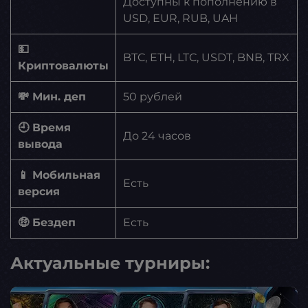
Доступны к пополнению в
USD, EUR, RUB, UAH
💵
BTC, ETH, LTC, USDT, BNB, TRX
Криптовалюты
💸 Мин. деп
50 рублей
🕘 Время
До 24 часов
вывода
📱 Мобильная
Есть
версия
🤑 Бездеп
Есть
Актуальные турниры: