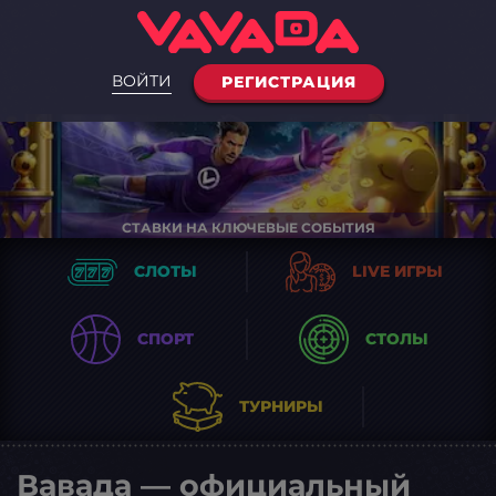
ВОЙТИ
РЕГИСТРАЦИЯ
СТАВКИ НА КЛЮЧЕВЫЕ СОБЫТИЯ
СЛОТЫ
LIVE ИГРЫ
СПОРТ
СТОЛЫ
ТУРНИРЫ
Вавада — официальный